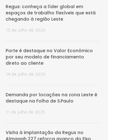
Regus: conheça a líder global em
espaços de trabalho flexíveis que está
chegando à região Leste
15 de julho de 2025
Porte é destaque no Valor Econômico
por seu modelo de financiamento
direto ao cliente
14 de julho de 2025
Demanda por locações na zona Leste é
destaque na Folha de S.Paulo
11 de julho de 2025
Visita à implantação da Regus no
Almagah 227 reforça avanço do Eixo