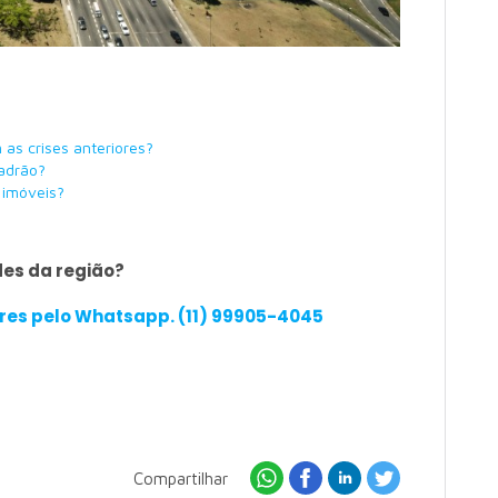
as crises anteriores?
padrão?
 imóveis?
es da região?
res pelo Whatsapp. (11) 99905-4045
Compartilhar