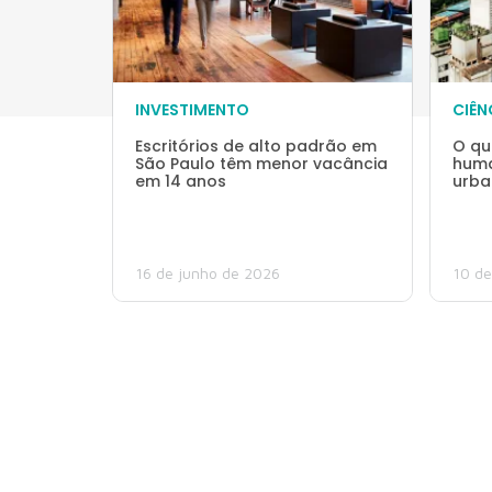
INVESTIMENTO
CIÊN
Escritórios de alto padrão em
O qu
São Paulo têm menor vacância
huma
em 14 anos
urba
16 de junho de 2026
10 de
Navegação
por
posts