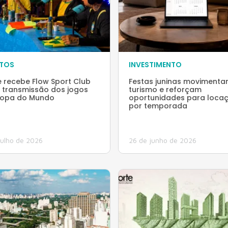
NTOS
INVESTIMENTO
e recebe Flow Sport Club
Festas juninas moviment
 transmissão dos jogos
turismo e reforçam
opa do Mundo
oportunidades para loca
por temporada
julho de 2026
26 de junho de 2026