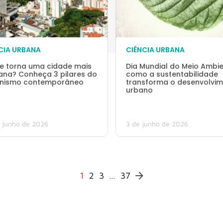
CIA URBANA
CIÊNCIA URBANA
e torna uma cidade mais
Dia Mundial do Meio Ambie
na? Conheça 3 pilares do
como a sustentabilidade
nismo contemporâneo
transforma o desenvolvi
urbano
 junho de 2026
3 de junho de 2026
1
2
3
…
37