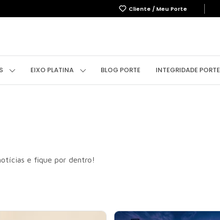
Cliente / Meu Porte
OBRE
EMPREENDIMENTOS
EIXO PLATINA
BLOG
IN
OS
EIXO PLATINA
BLOG PORTE
INTEGRIDADE PORTE
otícias e fique por dentro!