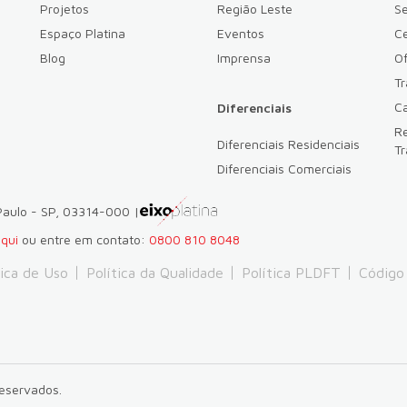
Projetos
Região Leste
Se
Espaço Platina
Eventos
Ce
Blog
Imprensa
Of
T
Ca
Diferenciais
Re
Diferenciais Residenciais
Tr
Diferenciais Comerciais
 Paulo - SP, 03314-000 |
aqui
ou entre em contato:
0800 810 8048
tica de Uso
Política da Qualidade
Política PLDFT
Código
reservados.