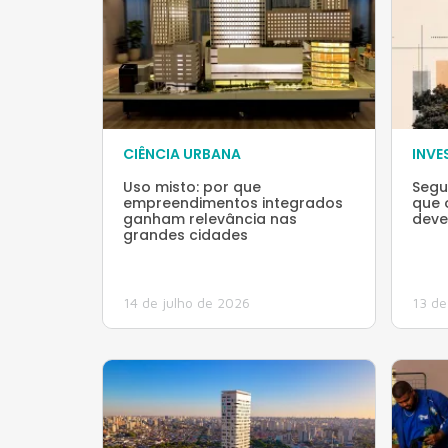
CIÊNCIA URBANA
INVE
Uso misto: por que
Segu
empreendimentos integrados
que o
ganham relevância nas
deve
grandes cidades
14 de julho de 2026
13 de