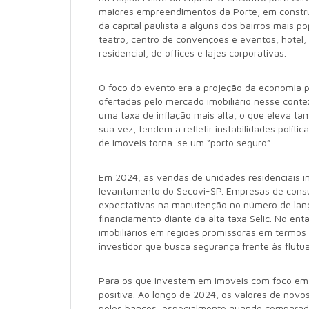
maiores empreendimentos da Porte, em construç
da capital paulista a alguns dos bairros mais p
teatro, centro de convenções e eventos, hotel,
residencial, de offices e lajes corporativas.
O foco do evento era a projeção da economia p
ofertadas pelo mercado imobiliário nesse conte
uma taxa de inflação mais alta, o que eleva ta
sua vez, tendem a refletir instabilidades políti
de imóveis torna-se um “porto seguro”.
Em 2024, as vendas de unidades residenciais 
levantamento do Secovi-SP. Empresas de consu
expectativas na manutenção no número de lanç
financiamento diante da alta taxa Selic. No ent
imobiliários em regiões promissoras em termos d
investidor que busca segurança frente às flut
Para os que investem em imóveis com foco em u
positiva. Ao longo de 2024, os valores de nov
pelos bancos, especialmente quando comparado