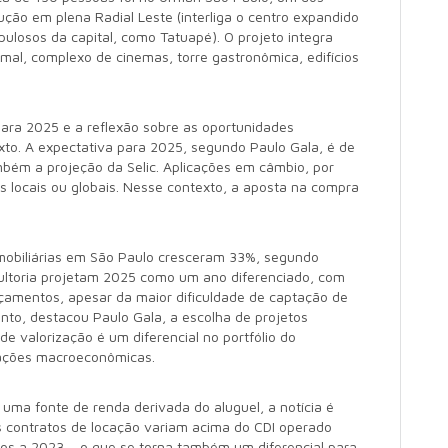
ão em plena Radial Leste (interliga o centro expandido
opulosos da capital, como Tatuapé). O projeto integra
 mal, complexo de cinemas, torre gastronômica, edifícios
ara 2025 e a reflexão sobre as oportunidades
xto. A expectativa para 2025, segundo Paulo Gala, é de
mbém a projeção da Selic. Aplicações em câmbio, por
cas locais ou globais. Nesse contexto, a aposta na compra
imobiliárias em São Paulo cresceram 33%, segundo
ltoria projetam 2025 como um ano diferenciado, com
amentos, apesar da maior dificuldade de captação de
anto, destacou Paulo Gala, a escolha de projetos
e valorização é um diferencial no portfólio do
uações macroeconômicas.
ma fonte de renda derivada do aluguel, a notícia é
os contratos de locação variam acima do CDI operado
s a 2023 – o que se torna também um diferencial para