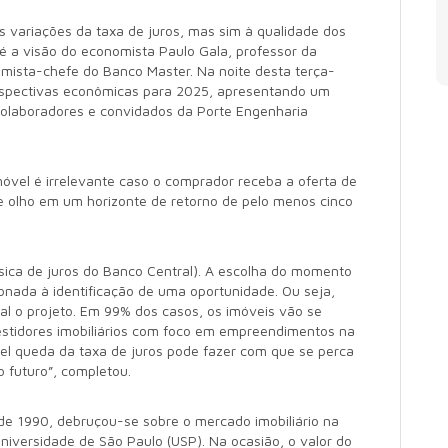
s variações da taxa de juros, mas sim à qualidade dos
 é a visão do economista Paulo Gala, professor da
mista-chefe do Banco Master. Na noite desta terça-
perspectivas econômicas para 2025, apresentando um
colaboradores e convidados da Porte Engenharia
vel é irrelevante caso o comprador receba a oferta de
 olho em um horizonte de retorno de pelo menos cinco
 básica de juros do Banco Central). A escolha do momento
onada à identificação de uma oportunidade. Ou seja,
al o projeto. Em 99% dos casos, os imóveis vão se
vestidores imobiliários com foco em empreendimentos na
vel queda da taxa de juros pode fazer com que se perca
o futuro”, completou.
 1990, debruçou-se sobre o mercado imobiliário na
Universidade de São Paulo (USP). Na ocasião, o valor do