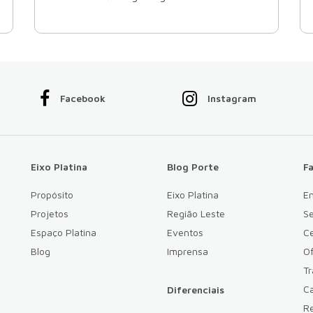
Facebook
Instagram
Eixo Platina
Blog Porte
F
Propósito
Eixo Platina
E
Projetos
Região Leste
Se
Espaço Platina
Eventos
Ce
Blog
Imprensa
Of
T
Ca
Diferenciais
Re