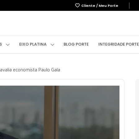
Cliente / Meu Porte
OBRE
EMPREENDIMENTOS
EIXO PLATINA
BLOG
IN
OS
EIXO PLATINA
BLOG PORTE
INTEGRIDADE PORTE
, avalia economista Paulo Gala