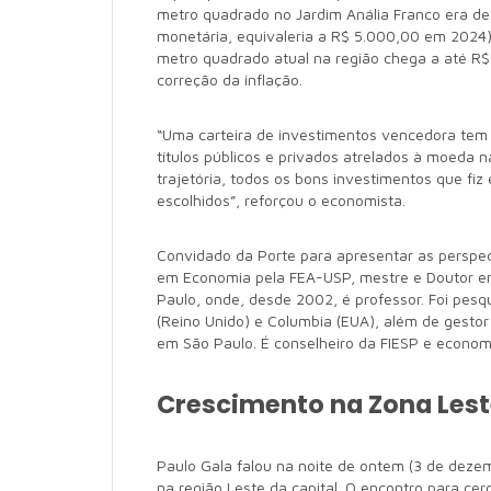
metro quadrado no Jardim Anália Franco era de
monetária, equivaleria a R$ 5.000,00 em 2024)
metro quadrado atual na região chega a até R$
correção da inflação.
“Uma carteira de investimentos vencedora tem 
títulos públicos e privados atrelados à moeda n
trajetória, todos os bons investimentos que f
escolhidos”, reforçou o economista.
Convidado da Porte para apresentar as perspe
em Economia pela FEA-USP, mestre e Doutor e
Paulo, onde, desde 2002, é professor. Foi pesq
(Reino Unido) e Columbia (EUA), além de gestor
em São Paulo. É conselheiro da FIESP e econom
Crescimento na Zona Les
Paulo Gala falou na noite de ontem (3 de dezem
na região Leste da capital. O encontro para ce