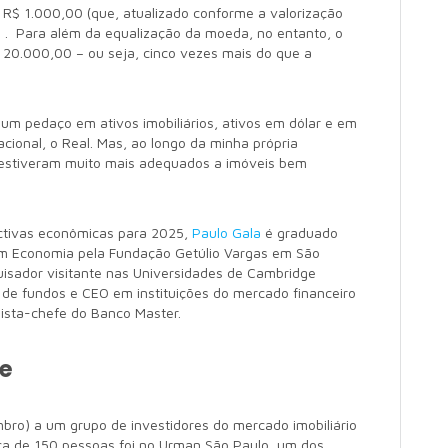
 R$ 1.000,00 (que, atualizado conforme a valorização
 . Para além da equalização da moeda, no entanto, o
 20.000,00 – ou seja, cinco vezes mais do que a
um pedaço em ativos imobiliários, ativos em dólar e em
acional, o Real. Mas, ao longo da minha própria
iz estiveram muito mais adequados a imóveis bem
ctivas econômicas para 2025,
Paulo Gala
é graduado
m Economia pela Fundação Getúlio Vargas em São
uisador visitante nas Universidades de Cambridge
 de fundos e CEO em instituições do mercado financeiro
ista-chefe do Banco Master.
te
bro) a um grupo de investidores do mercado imobiliário
rca de 150 pessoas foi no Urman São Paulo, um dos