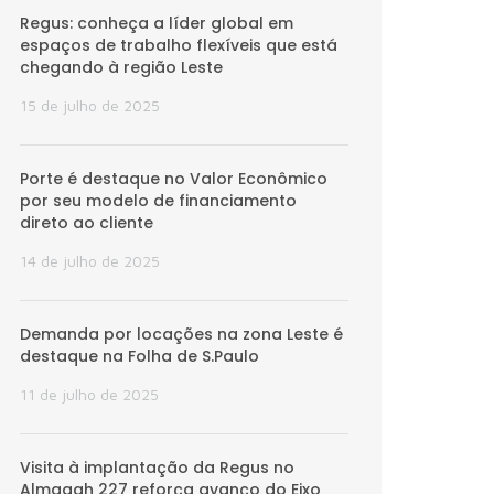
Regus: conheça a líder global em
espaços de trabalho flexíveis que está
chegando à região Leste
15 de julho de 2025
Porte é destaque no Valor Econômico
por seu modelo de financiamento
direto ao cliente
14 de julho de 2025
Demanda por locações na zona Leste é
destaque na Folha de S.Paulo
11 de julho de 2025
Visita à implantação da Regus no
Almagah 227 reforça avanço do Eixo