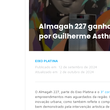
Almagah 227 ganha 
por Guilherme Ast
EIXO PLATINA
Publicado em: 12 de setembro de 2024
Atualizado em: 2 de outubro de 2024
O Almagah 227, parte do Eixo Platina e o
3º co
empreendimentos mais aguardados da região. 
inovação urbana, como também reflete o compr
bem demonstrado pela intervenção artística d