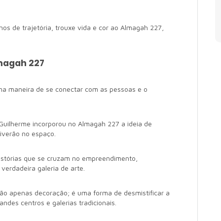
os de trajetória, trouxe vida e cor ao Almagah 227,
lmagah 227
ma maneira de se conectar com as pessoas e o
, Guilherme incorporou no Almagah 227 a ideia de
iverão no espaço.
histórias que se cruzam no empreendimento,
erdadeira galeria de arte.
são apenas decoração; é uma forma de desmistificar a
andes centros e galerias tradicionais.