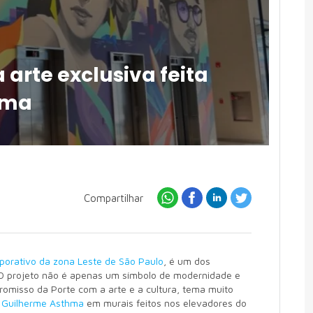
arte exclusiva feita
hma
Compartilhar
rporativo da zona Leste de São Paulo
, é um dos
O projeto não é apenas um símbolo de modernidade e
omisso da Porte com a arte e a cultura, tema muito
e
Guilherme Asthma
em murais feitos nos elevadores do