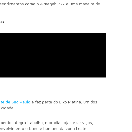
mpreendimentos como o Almagah 227 é uma maneira de
ta:
ste de São Paulo
e faz parte do Eixo Platina, um dos
 cidade.
nto integra trabalho, moradia, lojas e serviços,
envolvimento urbano e humano da zona Leste.