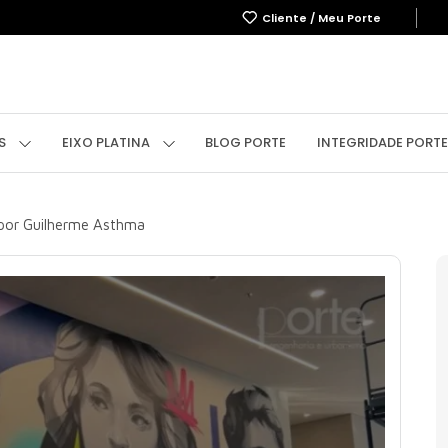
Cliente / Meu Porte
OBRE
EMPREENDIMENTOS
EIXO PLATINA
BLOG
IN
OS
EIXO PLATINA
BLOG PORTE
INTEGRIDADE PORTE
 por Guilherme Asthma