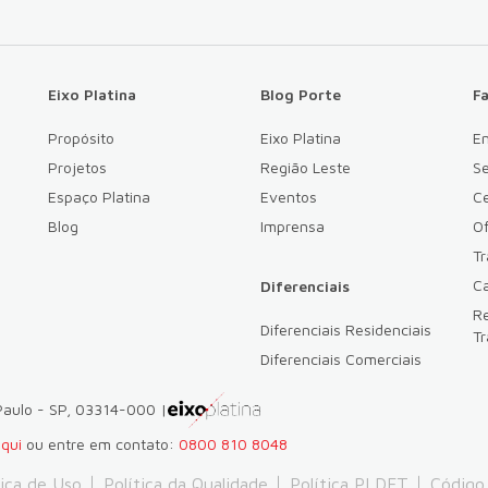
Eixo Platina
Blog Porte
F
Propósito
Eixo Platina
E
Projetos
Região Leste
Se
Espaço Platina
Eventos
Ce
Blog
Imprensa
Of
T
Ca
Diferenciais
Re
Diferenciais Residenciais
Tr
Diferenciais Comerciais
 Paulo - SP, 03314-000 |
aqui
ou entre em contato:
0800 810 8048
tica de Uso
Política da Qualidade
Política PLDFT
Código