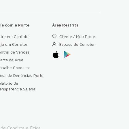
ale com a Porte
Área Restrita
ntre em Contato
Cliente / Meu Porte
ja um Corretor
Espaço do Corretor
ntral de Vendas
erta de Área
rabalhe Conosco
nal de Denúncias Porte
latório de
ansparência Salarial
 de Conduta e Ética