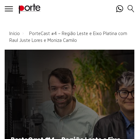
Início
PorteCast #4 – Região Leste e Eixo Platina com
Raul Juste Lores e Moniza Camilo