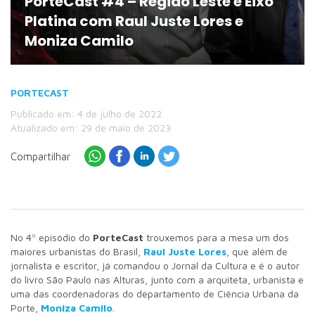
PorteCast #4 – Região Leste e Eixo
Platina com Raul Juste Lores e
Moniza Camilo
PORTECAST
Publicado em: 4 de julho de 2022
Atualizado em: 29 de maio de 2023
Compartilhar
No 4º episódio do
PorteCast
trouxemos para a mesa um dos
maiores urbanistas do Brasil,
Raul Juste Lores
, que além de
jornalista e escritor, já comandou o Jornal da Cultura e é o autor
do livro São Paulo nas Alturas, junto com a arquiteta, urbanista e
uma das coordenadoras do departamento de Ciência Urbana da
Porte,
Moniza Camilo
.