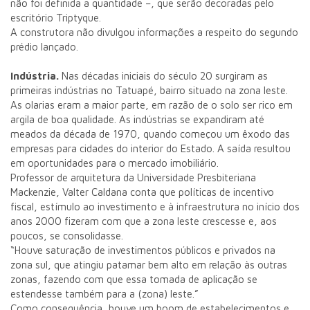
não foi definida a quantidade –, que serão decoradas pelo
escritório Triptyque.
A construtora não divulgou informações a respeito do segundo
prédio lançado.
Indústria.
Nas décadas iniciais do século 20 surgiram as
primeiras indústrias no Tatuapé, bairro situado na zona leste.
As olarias eram a maior parte, em razão de o solo ser rico em
argila de boa qualidade. As indústrias se expandiram até
meados da década de 1970, quando começou um êxodo das
empresas para cidades do interior do Estado. A saída resultou
em oportunidades para o mercado imobiliário.
Professor de arquitetura da Universidade Presbiteriana
Mackenzie, Valter Caldana conta que políticas de incentivo
fiscal, estímulo ao investimento e à infraestrutura no início dos
anos 2000 fizeram com que a zona leste crescesse e, aos
poucos, se consolidasse.
“Houve saturação de investimentos públicos e privados na
zona sul, que atingiu patamar bem alto em relação às outras
zonas, fazendo com que essa tomada de aplicação se
estendesse também para a (zona) leste.”
Como consequência, houve um boom de estabelecimentos e