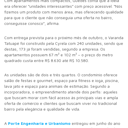
Com apartamentos mais compactos, Guedes conta que a ideia
era oferecer “unidades interessantes” com preço acessível. “Nós
fizemos um produto com menos área, mas oferecendo qualidade
para que o cliente que não conseguia uma oferta no bairro,
conseguisse conosco”, afirma.
Com entrega prevista para o próximo mês de outubro, o Varanda
Tatuapé foi construído pela Cyrela com 240 unidades, sendo que
destas, 173 já foram vendidas, segundo a empresa. Os
apartamentos possuem 67 m² e 102 m² – o preço do metro
quadrado custa entre R$ 8.630 até R$ 10.580.
As unidades são de dois e três quartos. O condomínio oferece
salão de festas e gourmet, espaço para fitness e ioga, piscina,
lava jato e espaço para animais de estimação. Segundo a
incorporadora, o empreendimento atende dois perfis: aqueles
que buscam morar com fácil acesso às principais vias e ampla
oferta de comércio e clientes que buscam viver no tradicional
bairro pela elegância e qualidade de vida.
A
Porte Engenharia e Urbanismo
entregou em junho do ano