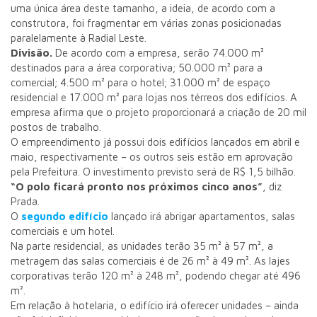
uma única área deste tamanho, a ideia, de acordo com a
construtora, foi fragmentar em várias zonas posicionadas
paralelamente à Radial Leste.
Divisão.
De acordo com a empresa, serão 74.000 m²
destinados para a área corporativa; 50.000 m² para a
comercial; 4.500 m² para o hotel; 31.000 m² de espaço
residencial e 17.000 m² para lojas nos térreos dos edifícios. A
empresa afirma que o projeto proporcionará a criação de 20 mil
postos de trabalho.
O empreendimento já possui dois edifícios lançados em abril e
maio, respectivamente – os outros seis estão em aprovação
pela Prefeitura. O investimento previsto será de R$ 1,5 bilhão.
“O polo ficará pronto nos próximos cinco anos”
, diz
Prada.
O
segundo edifício
lançado irá abrigar apartamentos, salas
comerciais e um hotel.
Na parte residencial, as unidades terão 35 m² à 57 m², a
metragem das salas comerciais é de 26 m² à 49 m². As lajes
corporativas terão 120 m² à 248 m², podendo chegar até 496
m².
Em relação à hotelaria, o edifício irá oferecer unidades – ainda