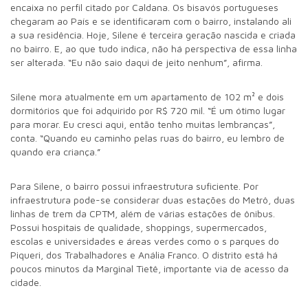
encaixa no perfil citado por Caldana. Os bisavós portugueses
chegaram ao País e se identificaram com o bairro, instalando ali
a sua residência. Hoje, Silene é terceira geração nascida e criada
no bairro. E, ao que tudo indica, não há perspectiva de essa linha
ser alterada. “Eu não saio daqui de jeito nenhum”, afirma.
Silene mora atualmente em um apartamento de 102 m² e dois
dormitórios que foi adquirido por R$ 720 mil. “É um ótimo lugar
para morar. Eu cresci aqui, então tenho muitas lembranças”,
conta. “Quando eu caminho pelas ruas do bairro, eu lembro de
quando era criança.”
Para Silene, o bairro possui infraestrutura suficiente. Por
infraestrutura pode-se considerar duas estações do Metrô, duas
linhas de trem da CPTM, além de várias estações de ônibus.
Possui hospitais de qualidade, shoppings, supermercados,
escolas e universidades e áreas verdes como o s parques do
Piqueri, dos Trabalhadores e Anália Franco. O distrito está há
poucos minutos da Marginal Tietê, importante via de acesso da
cidade.