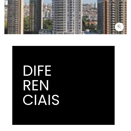
DIFE
REN
CIAIS