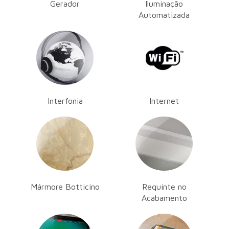
Gerador
Iluminação
Automatizada
Espere!
Receba as
Nossos Parceiros
novidades exclusivas 
Interfonia
Internet
a
Porte e Eixo Platin
Mármore Botticino
Requinte no
Acabamento