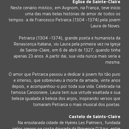
Église de Sainte-Claire
Neste cenário místico, em Avgnom, na França, teve início
uma das mais belas histórias de amor de todos os
tempos: a de Francesco Petrarca (1304 -1374) pela jovem
Laura de Noves.
Petrarca (1304 -1374), grande poeta e humanista da
Renascença Italiana, viu Laura pela primeira vez na Igreja
de Sainte-Claire, em 6 de abril de 1327, quando tinha
apenas 23 anos. A partir dai, sua vida nunca mais seria a
mesma.
O amor que Petrarca passou a dedicar à jovem foi tão puro
e intenso, que sobreviveu à morte da amada, vinte anos
depois, e acompanhou-o por toda sua vida. Celebrada na
famosa Canzoniere, Laura tem sua virtude exaltada e sua
beleza igualada à beleza dos anjos, inspirando versos que
tomaram Petrarca o mais musical dos poetas.
Castelo de Saints-Claire
Na ensolarada cidade de Hyères Les Palmiers, fundada
pelos gregos na costa dourada da Provence D'Azur, entre